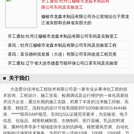
开工通知:牡丹江穆棱市龙森木制品有
限公司车间及实验室工
穆棱市龙森木制品有限公司办公室地址位于黑龙
江省东部和吉林省东部大的
· 开工通知:牡丹江穆棱市龙森木制品有限公司车间及实验室工
· 喜讯：牡丹江穆棱市龙森木制品有限公司车间及实验室工程
· 喜讯：富乐德科技发展（大连）有限公司车间改造工程完美
· 开工通知:辽宁省大连市捷盈节能环保公司口罩车间及实验室
关于我们
大连爱尔佳净化工程技术有限公司是一家专业从事净化工程的技
术咨询、工程设计、施工安装、检测调试及运行维护的一体化高新技
术活力企业，通过长期的施工实践，积累了丰富的洁净施工经验。高
素质、精技艺、流程化的设计可按美国联邦FS209标准ISO14644标
准、******医药GMP规范、车间QS认证规范等要求，为实验室、电子
信息、化妆品、精密机械制造、生物制药、医疗器械、乳品饮料灌
装、菌种培养等多个领域提供专业的抗静电、精密通风空调、自动化
控制的洁净室技术服务，为您打造一流的10级、100级、1000级、万