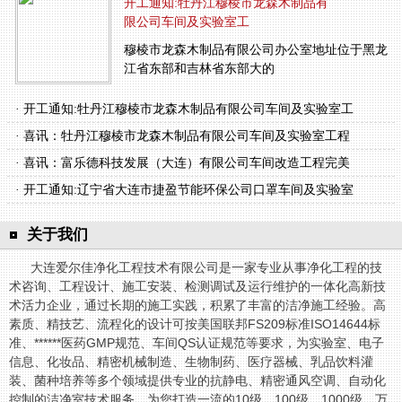
开工通知:牡丹江穆棱市龙森木制品有
限公司车间及实验室工
穆棱市龙森木制品有限公司办公室地址位于黑龙
江省东部和吉林省东部大的
· 开工通知:牡丹江穆棱市龙森木制品有限公司车间及实验室工
· 喜讯：牡丹江穆棱市龙森木制品有限公司车间及实验室工程
· 喜讯：富乐德科技发展（大连）有限公司车间改造工程完美
· 开工通知:辽宁省大连市捷盈节能环保公司口罩车间及实验室
关于我们
大连爱尔佳净化工程技术有限公司是一家专业从事净化工程的技
术咨询、工程设计、施工安装、检测调试及运行维护的一体化高新技
术活力企业，通过长期的施工实践，积累了丰富的洁净施工经验。高
素质、精技艺、流程化的设计可按美国联邦FS209标准ISO14644标
准、******医药GMP规范、车间QS认证规范等要求，为实验室、电子
信息、化妆品、精密机械制造、生物制药、医疗器械、乳品饮料灌
装、菌种培养等多个领域提供专业的抗静电、精密通风空调、自动化
控制的洁净室技术服务，为您打造一流的10级、100级、1000级、万