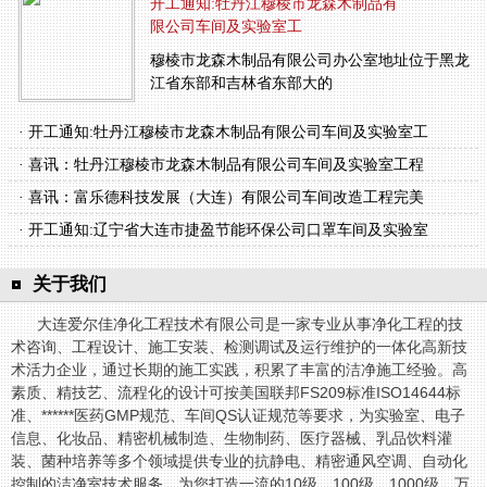
开工通知:牡丹江穆棱市龙森木制品有
限公司车间及实验室工
穆棱市龙森木制品有限公司办公室地址位于黑龙
江省东部和吉林省东部大的
· 开工通知:牡丹江穆棱市龙森木制品有限公司车间及实验室工
· 喜讯：牡丹江穆棱市龙森木制品有限公司车间及实验室工程
· 喜讯：富乐德科技发展（大连）有限公司车间改造工程完美
· 开工通知:辽宁省大连市捷盈节能环保公司口罩车间及实验室
关于我们
大连爱尔佳净化工程技术有限公司是一家专业从事净化工程的技
术咨询、工程设计、施工安装、检测调试及运行维护的一体化高新技
术活力企业，通过长期的施工实践，积累了丰富的洁净施工经验。高
素质、精技艺、流程化的设计可按美国联邦FS209标准ISO14644标
准、******医药GMP规范、车间QS认证规范等要求，为实验室、电子
信息、化妆品、精密机械制造、生物制药、医疗器械、乳品饮料灌
装、菌种培养等多个领域提供专业的抗静电、精密通风空调、自动化
控制的洁净室技术服务，为您打造一流的10级、100级、1000级、万