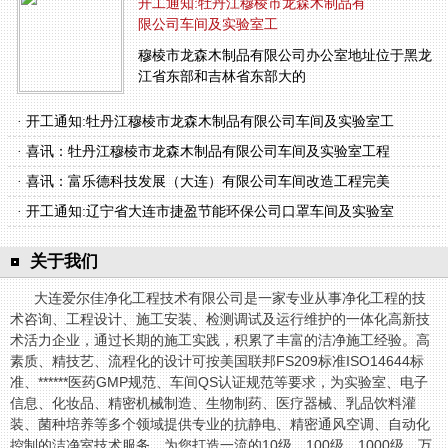
开工通知:牡丹江穆棱市龙森木制品有
限公司车间及实验室工
穆棱市龙森木制品有限公司办公室地址位于黑龙
江省东部和吉林省东部大的
· 开工通知:牡丹江穆棱市龙森木制品有限公司车间及实验室工
· 喜讯：牡丹江穆棱市龙森木制品有限公司车间及实验室工程
· 喜讯：富乐德科技发展（大连）有限公司车间改造工程完美
· 开工通知:辽宁省大连市捷盈节能环保公司口罩车间及实验室
关于我们
大连爱尔佳净化工程技术有限公司是一家专业从事净化工程的技
术咨询、工程设计、施工安装、检测调试及运行维护的一体化高新技
术活力企业，通过长期的施工实践，积累了丰富的洁净施工经验。高
素质、精技艺、流程化的设计可按美国联邦FS209标准ISO14644标
准、******医药GMP规范、车间QS认证规范等要求，为实验室、电子
信息、化妆品、精密机械制造、生物制药、医疗器械、乳品饮料灌
装、菌种培养等多个领域提供专业的抗静电、精密通风空调、自动化
控制的洁净室技术服务，为您打造一流的10级、100级、1000级、万