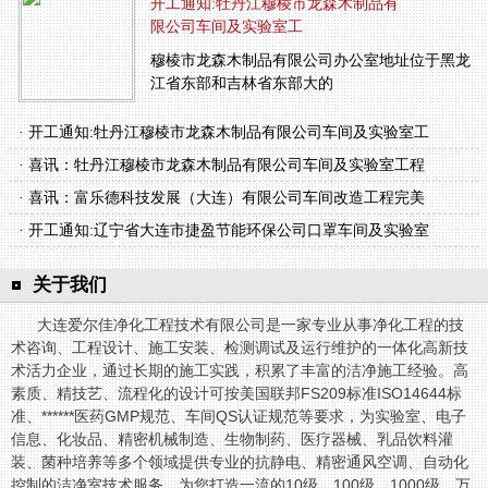
开工通知:牡丹江穆棱市龙森木制品有
限公司车间及实验室工
穆棱市龙森木制品有限公司办公室地址位于黑龙
江省东部和吉林省东部大的
· 开工通知:牡丹江穆棱市龙森木制品有限公司车间及实验室工
· 喜讯：牡丹江穆棱市龙森木制品有限公司车间及实验室工程
· 喜讯：富乐德科技发展（大连）有限公司车间改造工程完美
· 开工通知:辽宁省大连市捷盈节能环保公司口罩车间及实验室
关于我们
大连爱尔佳净化工程技术有限公司是一家专业从事净化工程的技
术咨询、工程设计、施工安装、检测调试及运行维护的一体化高新技
术活力企业，通过长期的施工实践，积累了丰富的洁净施工经验。高
素质、精技艺、流程化的设计可按美国联邦FS209标准ISO14644标
准、******医药GMP规范、车间QS认证规范等要求，为实验室、电子
信息、化妆品、精密机械制造、生物制药、医疗器械、乳品饮料灌
装、菌种培养等多个领域提供专业的抗静电、精密通风空调、自动化
控制的洁净室技术服务，为您打造一流的10级、100级、1000级、万