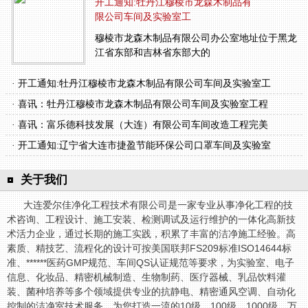
开工通知:牡丹江穆棱市龙森木制品有
限公司车间及实验室工
穆棱市龙森木制品有限公司办公室地址位于黑龙
江省东部和吉林省东部大的
· 开工通知:牡丹江穆棱市龙森木制品有限公司车间及实验室工
· 喜讯：牡丹江穆棱市龙森木制品有限公司车间及实验室工程
· 喜讯：富乐德科技发展（大连）有限公司车间改造工程完美
· 开工通知:辽宁省大连市捷盈节能环保公司口罩车间及实验室
关于我们
大连爱尔佳净化工程技术有限公司是一家专业从事净化工程的技
术咨询、工程设计、施工安装、检测调试及运行维护的一体化高新技
术活力企业，通过长期的施工实践，积累了丰富的洁净施工经验。高
素质、精技艺、流程化的设计可按美国联邦FS209标准ISO14644标
准、******医药GMP规范、车间QS认证规范等要求，为实验室、电子
信息、化妆品、精密机械制造、生物制药、医疗器械、乳品饮料灌
装、菌种培养等多个领域提供专业的抗静电、精密通风空调、自动化
控制的洁净室技术服务，为您打造一流的10级、100级、1000级、万